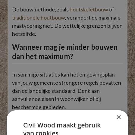
De bouwmethode, zoals
houtskeletbouw
of
traditionele houtbouw
, verandert de maximale
maatvoering niet. De wettelijke grenzen blijven
hetzelfde.
Wanneer mag je minder bouwen
dan het maximum?
In sommige situaties kan het omgevingsplan
van jouw gemeente strengere regels bevatten
dan de landelijke standaard. Denk aan
aanvullende eisen in woonwijken of bij
beschermde gebieden.
×
Ook bij monumenten of beschermd stads- en
Civil Wood maakt gebruik
dorpsgezicht gelden afwijkende regels. In die
van cookies.