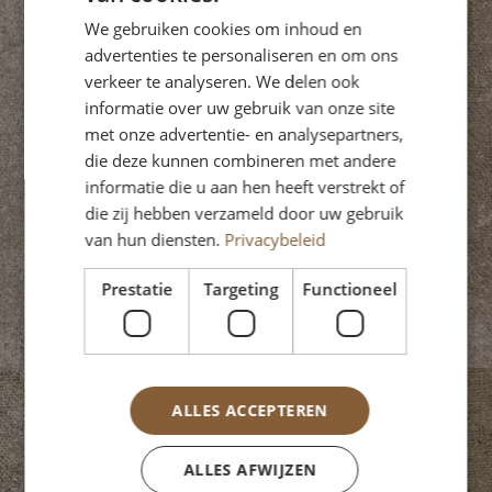
gevallen is vaak een vergunning nodig, ook als
We gebruiken cookies om inhoud en
je binnen de standaardmaten blijft.
advertenties te personaliseren en om ons
Daarom is het belangrijk om niet alleen naar de
verkeer te analyseren. We delen ook
landelijke maxima te kijken, maar ook naar de
informatie over uw gebruik van onze site
met onze advertentie- en analysepartners,
lokale regels.
die deze kunnen combineren met andere
Veelgemaakte misverstanden
informatie die u aan hen heeft verstrekt of
die zij hebben verzameld door uw gebruik
van hun diensten.
Privacybeleid
Een veelvoorkomend misverstand is dat je altijd
een vast aantal vierkante meters
Prestatie
Targeting
Functioneel
vergunningsvrij mag bouwen. Dat klopt niet.
De toegestane oppervlakte hangt af van de
grootte van je erf.
ALLES ACCEPTEREN
Ook wordt soms gedacht dat de maximale
bouwhoogte altijd 5 meter is. Dat is alleen zo
ALLES AFWIJZEN
wanneer het bouwwerk verder dan 4 meter