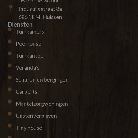
08:30 - 16:30 uur
Industriestraat 8a
6851 EM, Huissen
Diensten
Tuinkamers
Poolhouse
Tuinkantoor
Veranda's
Schuren en bergingen
Carports
Mantelzorgwoningen
Gastenverblijven
Tiny house