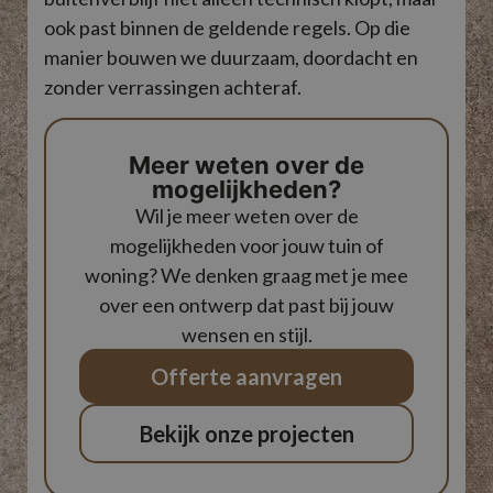
u 
ta
ook past binnen de geldende regels. Op die
in
AJ
manier bouwen we duurzaam, doordacht en
te
on
zonder verrassingen achteraf.
wo
co
in
Google Privacy Policy
ge
ni
Meer weten over de
in
mogelijkheden?
Wil je meer weten over de
mogelijkheden voor jouw tuin of
woning? We denken graag met je mee
over een ontwerp dat past bij jouw
wensen en stijl.
Offerte aanvragen
Bekijk onze projecten