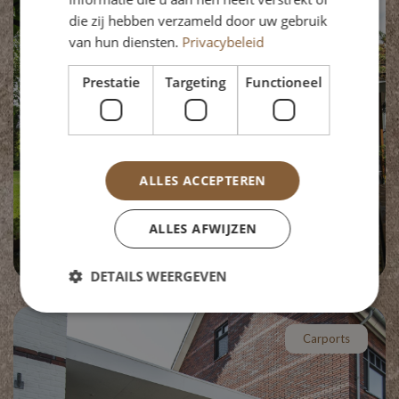
die zij hebben verzameld door uw gebruik
van hun diensten.
Privacybeleid
Prestatie
Targeting
Functioneel
ALLES ACCEPTEREN
ALLES AFWIJZEN
Tuinkamer Poelwijklaan Gendt
DETAILS WEERGEVEN
Carports
Prestatie
Targeting
Functioneel
Prestatiecookies worden gebruikt om te zien hoe
bezoekers de website gebruiken, bijv. analytische