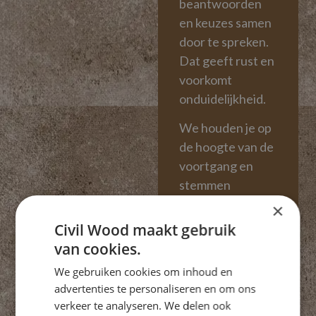
beantwoorden
en keuzes samen
door te spreken.
Dat geeft rust en
voorkomt
onduidelijkheid.
We houden je op
de hoogte van de
voortgang en
stemmen
belangrijke
×
momenten tijdig
Civil Wood maakt gebruik
met je af.
van cookies.
Afspraken zijn
We gebruiken cookies om inhoud en
helder en worden
advertenties te personaliseren en om ons
nagekomen,
verkeer te analyseren. We delen ook