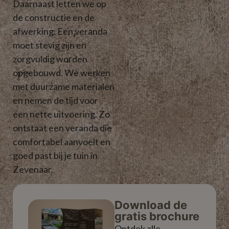
Daarnaast letten we op
de constructie en de
afwerking. Een veranda
moet stevig zijn en
zorgvuldig worden
opgebouwd. We werken
met duurzame materialen
en nemen de tijd voor
een nette uitvoering. Zo
ontstaat een veranda die
comfortabel aanvoelt en
goed past bij je tuin in
Zevenaar.
Download de
gratis brochure
Ontdek alle