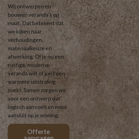
Wij ontwerpen en
bouwen veranda’s op
maat. Dat betekent dat
we kijken naar
verhoudingen,
materiaalkeuze en
afwerking. Of je nu een
rustige, moderne
veranda wilt of juist een
warmere uitstraling
zoekt. Samen zorgen we
voor een ontwerp dat
logisch aanvoelt en mooi
aansluit op je woning.
Offerte
aanvragen