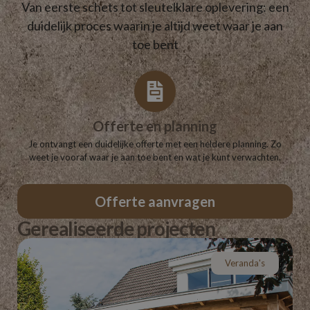
Van eerste schets tot sleutelklare oplevering: een
duidelijk proces waarin je altijd weet waar je aan
toe bent
Productie in eigen werkplaats
Na akkoord maken we jouw veranda zorgvuldig in onze eigen
werkplaats. Zo houden we controle over kwaliteit en afwerking.
Offerte aanvragen
Gerealiseerde projecten
Veranda's