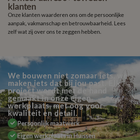
klanten
Onze klanten waarderen ons om de persoonlijke
aanpak, vakmanschap en betrouwbaarheid. Lees
zelf wat zij over ons te zeggen hebben.
We bouwen niet zomaar iets, we
maken iets dat bij jou past. Elk
project wordt met de hand
gemaakt in onze eigen
werkplaats, met oog voor
kwaliteit en detail.
Persoonlijk maatwerk
Eigen werkplaats in Huissen