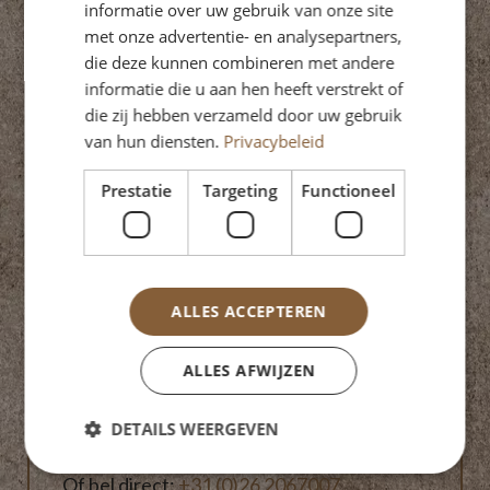
zodat je weet
informatie over uw gebruik van onze site
waar je aan toe
met onze advertentie- en analysepartners,
bent. Zo werk je
die deze kunnen combineren met andere
informatie die u aan hen heeft verstrekt of
stap voor stap
die zij hebben verzameld door uw gebruik
toe naar een
van hun diensten.
Privacybeleid
veranda die past
bij jouw woning
Prestatie
Targeting
Functioneel
en tuin in
Zevenaar, zonder
verrassingen
achteraf.
ALLES ACCEPTEREN
ALLES AFWIJZEN
Vraag je offerte aan
Vul onderstaand formulier in en ontvang
DETAILS WEERGEVEN
binnen 1 werkdag persoonlijk contact.
Of bel direct:
+31 (0)26 2067007