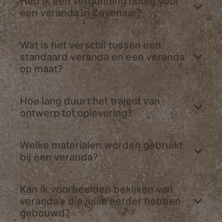
Heb ik een vergunning nodig voor
een veranda in Zevenaar?
Wat is het verschil tussen een
standaard veranda en een veranda
op maat?
Hoe lang duurt het traject van
ontwerp tot oplevering?
Welke materialen worden gebruikt
bij een veranda?
Kan ik voorbeelden bekijken van
veranda’s die jullie eerder hebben
gebouwd?