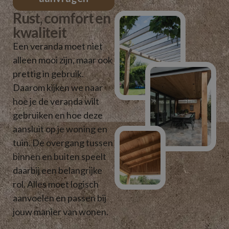
Rust, comfort en
kwaliteit
Een veranda moet niet
alleen mooi zijn, maar ook
prettig in gebruik.
Daarom kijken we naar
hoe je de veranda wilt
gebruiken en hoe deze
aansluit op je woning en
tuin. De overgang tussen
binnen en buiten speelt
daarbij een belangrijke
rol. Alles moet logisch
aanvoelen en passen bij
jouw manier van wonen.