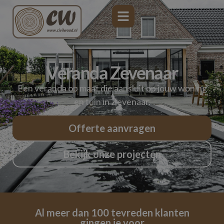
Veranda Zevenaar
Een veranda op maat die aansluit op jouw woning
en tuin in Zevenaar.
Offerte aanvragen
Bekijk onze projecten
Al meer dan 100 tevreden klanten
gingen je voor