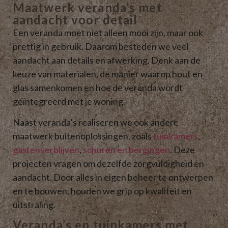
Maatwerk veranda’s met
aandacht voor detail
Een veranda moet niet alleen mooi zijn, maar ook
prettig in gebruik. Daarom besteden we veel
aandacht aan details en afwerking. Denk aan de
keuze van materialen, de manier waarop hout en
glas samenkomen en hoe de veranda wordt
geïntegreerd met je woning.
Naast veranda’s realiseren we ook andere
maatwerk buitenoplossingen, zoals
tuinkamers
,
gastenverblijven
,
schuren en bergingen
. Deze
projecten vragen om dezelfde zorgvuldigheid en
aandacht. Door alles in eigen beheer te ontwerpen
en te bouwen, houden we grip op kwaliteit en
uitstraling.
Veranda’s en tuinkamers met