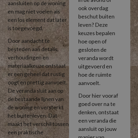
aansluiten op de woning
ook overdag
en mag niet voelen als
beschut buiten
een los element dat later
leven? Deze
is toegevoegd.
keuzes bepalen
Door aandacht te
hoe open of
besteden aan details,
gesloten de
verhoudingen en
veranda wordt
materiaalkeuze ontstaat
uitgevoerd en
er een geheel dat rustig
hoe de ruimte
oogt en prettig aanvoelt.
aanvoelt.
De veranda sluit aan op
Door hier vooraf
de bestaande lijnen van
goed over na te
de woning en versterkt
denken, ontstaat
het buitenleven. Dat
een veranda die
maakt het verschil tussen
aansluit op jouw
een praktische
manier van