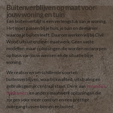
Buitenverblijven op maat voor
jouw woning en tuin
Een buitenverblijf is een verlengstuk van je woning.
Het moet passen bij je huis, je tuin en de manier
waarop je buiten leeft. Daarom werken wij bij Civil
Wood uitsluitend met maatwerk. Geen vaste
modellen, maar oplossingen die worden ontworpen
op basis van jouw wensen en de situatie bij je
woning.
We realiseren verschillende soorten
buitenverblijven, waarbij kwaliteit, uitstraling en
gebruiksgemak centraal staan. Denk aan
veranda’s
,
tuinkamers
en andere maatwerk oplossingen die
zorgen voor meer comfort en een prettige
overgang tussen binnen en buiten.