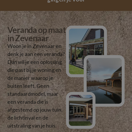
Veranda op maat
in Zevenaar
Woon je in Zevenaar en
denk je aan een veranda?
Dan wil je een oplossing
die past bij je woning en
de manier waarop je
buiten leeft. Geen
standaardmodel, maar
een veranda die is
afgestemd op jouw tuin,
de lichtinval en de
uitstraling van je huis.