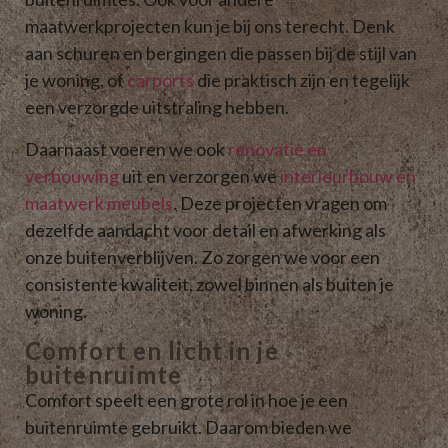
maatwerkprojecten kun je bij ons terecht. Denk
aan schuren en bergingen die passen bij de stijl van
je woning, of
carports
die praktisch zijn en tegelijk
een verzorgde uitstraling hebben.
Daarnaast voeren we ook
renovatie en
verbouwing
uit en verzorgen we
interieurbouw en
maatwerk meubels
. Deze projecten vragen om
dezelfde aandacht voor detail en afwerking als
onze buitenverblijven. Zo zorgen we voor een
consistente kwaliteit, zowel binnen als buiten je
woning.
Comfort en licht in je
buitenruimte
Comfort speelt een grote rol in hoe je een
buitenruimte gebruikt. Daarom bieden we