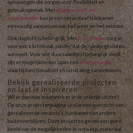
oplossingen die zorgen voor flexibiliteit en
gebruiksgemak. Met
glazen schuif- en
vouwwanden
kun je een veranda of tuinkamer
eenvoudig aanpassen aan het weer en het seizoen.
Ook daglicht is belangrijk. Met
lichtstraten
zorg je
voor extra lichtinval, zonder dat de ruimte gesloten
aanvoelt. Voor wie duurzaamheid belangrijk vindt,
zijn er mogelijkheden zoals een
solar veranda
,
waarbij functionaliteit en uitstraling samenkomen.
Bekijk gerealiseerde projecten
en laat je inspireren
Wil je zien hoe maatwerk er in de praktijk uitziet?
Op onze projectenpagina vind je een overzicht van
gerealiseerde veranda’s, tuinkamers en andere
buitenverblijven. Deze projecten geven een goed
beeld van de mogelijkheden in ontwerp, materiaal