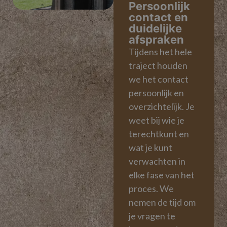
Persoonlijk
contact en
duidelijke
afspraken
Tijdens het hele
traject houden
we het contact
persoonlijk en
overzichtelijk. Je
weet bij wie je
terechtkunt en
wat je kunt
verwachten in
elke fase van het
proces. We
nemen de tijd om
je vragen te