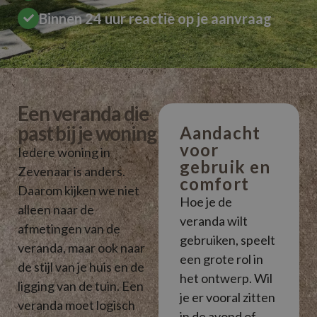
Binnen 24 uur reactie op je aanvraag
Een veranda die
past bij je woning
Aandacht
voor
Iedere woning in
gebruik en
Zevenaar is anders.
comfort
Daarom kijken we niet
Hoe je de
alleen naar de
veranda wilt
afmetingen van de
gebruiken, speelt
veranda, maar ook naar
een grote rol in
de stijl van je huis en de
het ontwerp. Wil
ligging van de tuin. Een
je er vooral zitten
veranda moet logisch
in de avond of